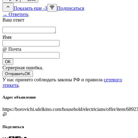
Показать еще -3
Подписаться
→ Ответить
Ваш ответ
Имя
@ Почта
OK
Серверная ошибка.
Отправить
OK
У нас принято соблюдать законы РФ и правила
сетевого
этикета
.
Адрес объявления
https://borovichi.sdelkino.com/household/electricians/offer/item/6
Поделиться