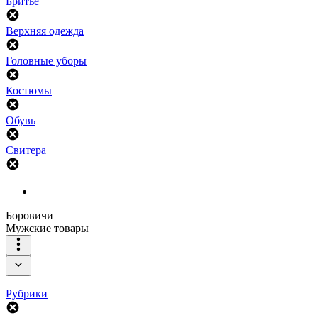
Бритье
Верхняя одежда
Головные уборы
Костюмы
Обувь
Свитера
Боровичи
Мужские товары
Рубрики