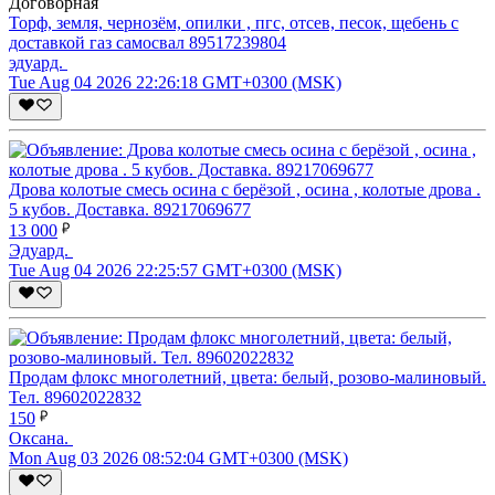
Договорная
Торф, земля, чернозём, опилки , пгс, отсев, песок, щебень с
доставкой газ самосвал 89517239804
эдуард.
Tue Aug 04 2026 22:26:18 GMT+0300 (MSK)
Дрова колотые смесь осина с берёзой , осина , колотые дрова .
5 кубов. Доставка. 89217069677
13 000
Эдуард.
Tue Aug 04 2026 22:25:57 GMT+0300 (MSK)
Продам флокс многолетний, цвета: белый, розово-малиновый.
Тел. 89602022832
150
Оксана.
Mon Aug 03 2026 08:52:04 GMT+0300 (MSK)